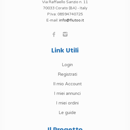
Via Raffaello Sanzio n. 11
70033 Corato (BA) - Italy
P.Iva: 08594740725
E-mail:
info@fiutoo.it
Link Utili
Login
Registrati
Il mio Account
I miei annunci
I miei ordini
Le guide
Il Progetto