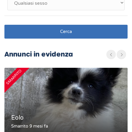
Cerca
Annunci in evidenza
SMARRITO
S
Eolo
Smarrito 9 mesi fa