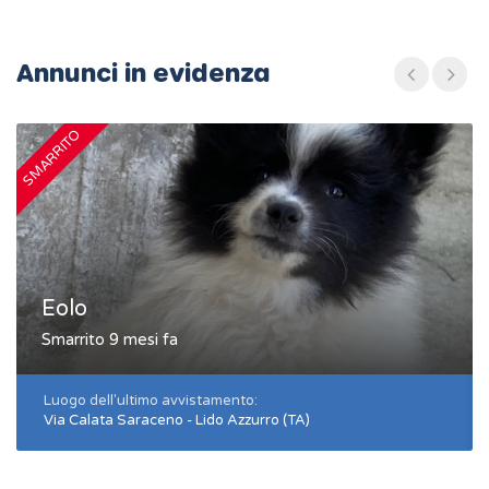
Annunci in evidenza
SMARRITO
S
Eolo
Smarrito 9 mesi fa
Luogo dell'ultimo avvistamento:
Via Calata Saraceno - Lido Azzurro (TA)