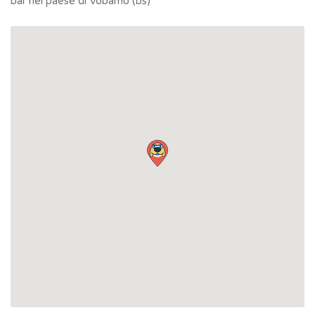
bar nel paese di Vobarno (bs)