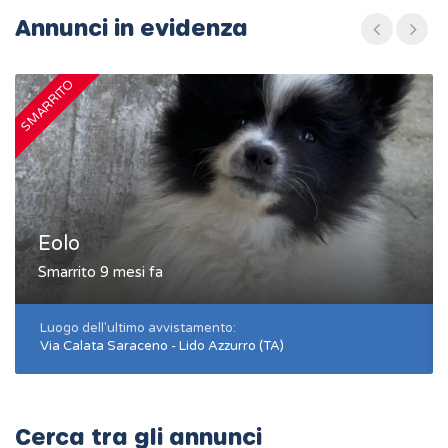
Annunci in evidenza
SMARRITO
S
Eolo
Smarrito 9 mesi fa
Luogo dell'ultimo avvistamento:
Via Calata Saraceno - Lido Azzurro (TA)
Cerca tra gli annunci