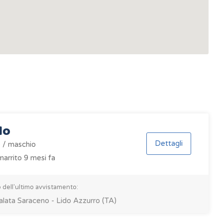
lo
Dettagli
 / maschio
arrito 9 mesi fa
 dell'ultimo avvistamento:
alata Saraceno - Lido Azzurro (TA)