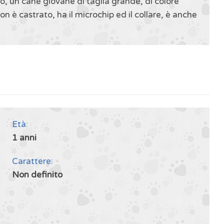
o, un cane giovane di taglia grande, di colore
 è castrato, ha il microchip ed il collare, è anche
Età:
1 anni
Carattere:
Non definito