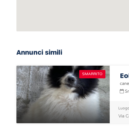
Annunci simili
Eo
SMARRITO
cane
Sm
Luogo
Via C