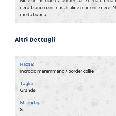
Blu è un incrocio tra border collie e maremman
nero-bianco con macchioline marroni e nere! Non
molto buono.
Altri Dettagli
Razza:
Incrocio maremmano / border collie
Taglia:
Grande
Microchip:
Si