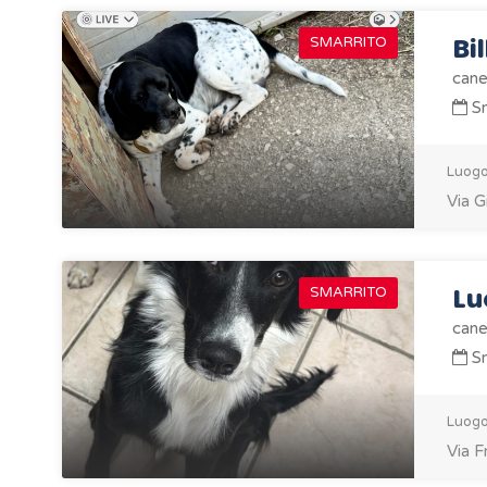
Bil
SMARRITO
cane
Sm
Luogo
Via G
Lu
SMARRITO
cane
Sm
Luogo
Via F