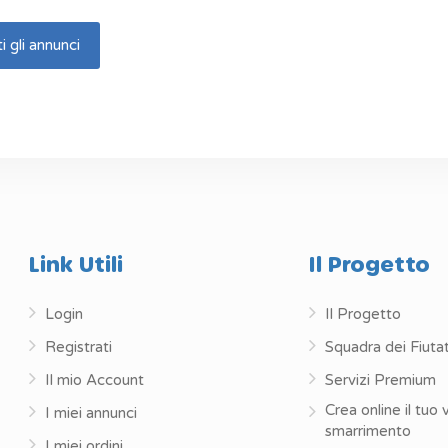
i gli annunci
Link Utili
Il Progetto
Login
Il Progetto
Registrati
Squadra dei Fiutat
Il mio Account
Servizi Premium
Crea online il tuo 
I miei annunci
smarrimento
I miei ordini