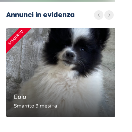
Annunci in evidenza
SMARRITO
SMARRIT
Eolo
MA
Smarrito 9 mesi fa
Sma