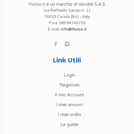
Fiutoo.it è un marchio di Vendidi S.A.S.
Via Raffaello Sanzio n. 11
70033 Corato (BA) - Italy
P.Iva: 08594740725
E-mail:
info@fiutoo.it
Link Utili
Login
Registrati
Il mio Account
I miei annunci
I miei ordini
Le guide