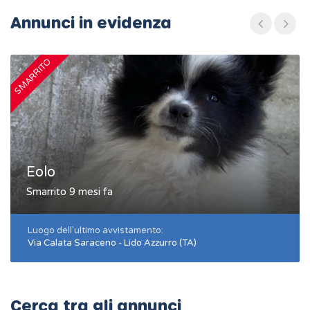
Annunci in evidenza
SMARRITO
S
Eolo
Smarrito 9 mesi fa
Luogo dell'ultimo avvistamento:
Via Calata Saraceno - Lido Azzurro (TA)
Cerca tra gli annunci