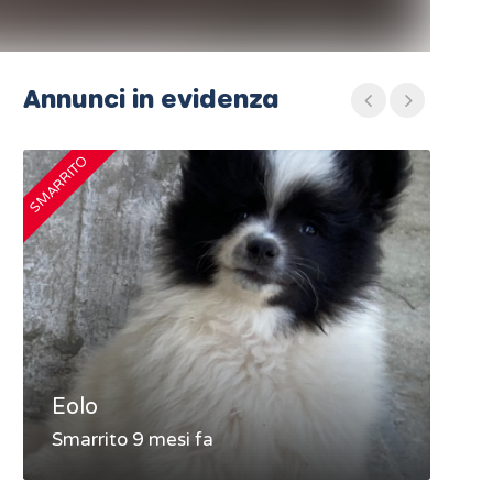
Annunci in evidenza
SMARRITO
SMARRIT
Eolo
MA
Smarrito 9 mesi fa
Sma