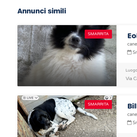
Annunci simili
Eo
SMARRITA
cane
Sm
Luogo
Via C
Bil
SMARRITA
cane
Sm