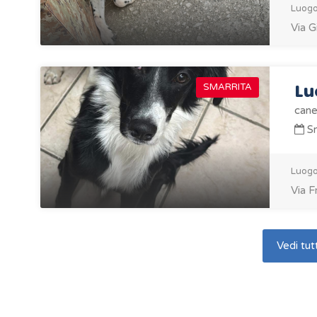
Luogo
Via G
Lu
SMARRITA
cane
Sm
Luogo
Via F
Vedi tutt