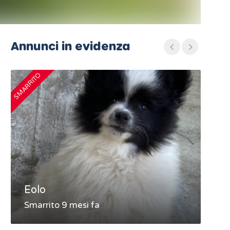
Annunci in evidenza
SMARRITO
SMARRIT
Eolo
MA
Smarrito 9 mesi fa
Sma