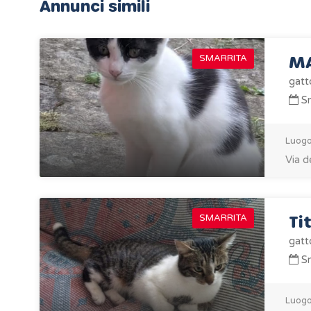
Annunci simili
M
SMARRITA
gatt
Sm
Luogo
Via d
Ti
SMARRITA
gatt
Sm
Luogo