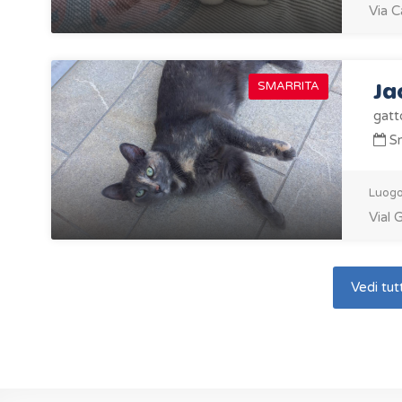
Via C
Ja
SMARRITA
gatt
Sm
Luogo
Vial 
Vedi tutt