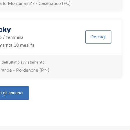
arlo Montanari 27 - Cesenatico (FC)
cky
Dettagli
o / femmina
arrita 10 mesi fa
 dell'ultimo avvistamento:
Grande - Pordenone (PN)
i gli annunci