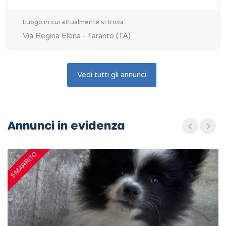
Luogo in cui attualmente si trova:
Via Regina Elena - Taranto (TA)
Vedi tutti gli annunci
Annunci in evidenza
SMARRITO
S