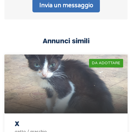
Invia un messaggio
Annunci simili
DA ADOTTARE
X
gatto / maschio