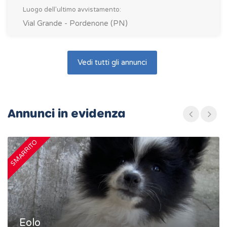
Luogo dell'ultimo avvistamento:
Vial Grande - Pordenone (PN)
Vedi tutti gli annunci
Annunci in evidenza
SMARRITO
S
Eolo