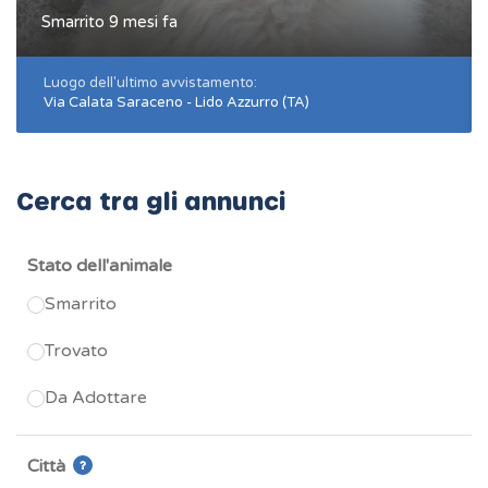
Smarrito 9 mesi fa
Luogo dell'ultimo avvistamento:
Via Calata Saraceno - Lido Azzurro (TA)
Cerca tra gli annunci
Stato dell'animale
Smarrito
Trovato
Da Adottare
Città