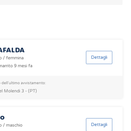
AFALDA
Dettagli
o / femmina
arrito 9 mesi fa
 dell'ultimo avvistamento:
el Molendi 3 - (PT)
to
Dettagli
o / maschio