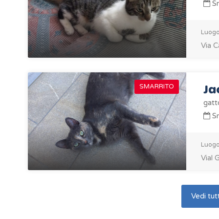
Sm
Luogo
Via C
Ja
SMARRITO
gatt
Sm
Luogo
Vial 
Vedi tutt