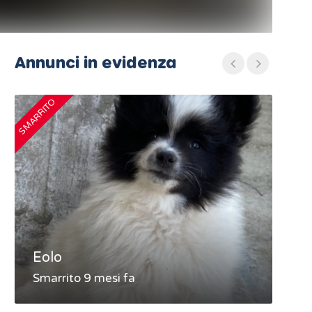
Annunci in evidenza
SMARRITO
SMARRIT
Eolo
MA
Smarrito 9 mesi fa
Sma