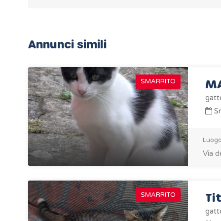
Annunci simili
M
SMARRITO
gatt
Sm
Luogo
Via d
Ti
SMARRITO
gatt