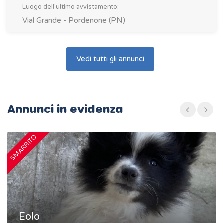
Luogo dell'ultimo avvistamento:
Vial Grande - Pordenone (PN)
Vedi tutti gli annunci
Annunci in evidenza
SMARRITO
S
Eolo