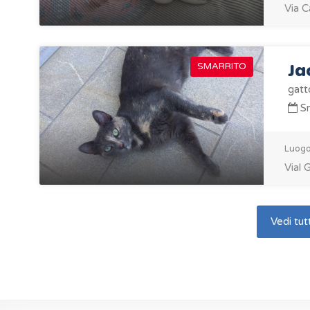
Via C
Ja
SMARRITO
gatt
Sm
Luogo
Vial 
Vedi tutt