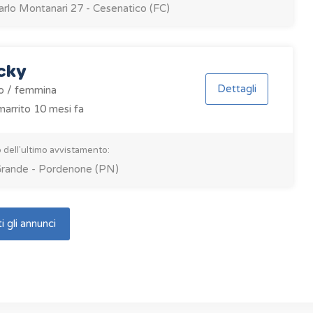
arlo Montanari 27 - Cesenatico (FC)
cky
Dettagli
o / femmina
arrito 10 mesi fa
 dell'ultimo avvistamento:
Grande - Pordenone (PN)
i gli annunci