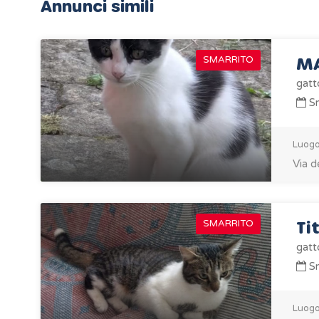
Annunci simili
M
SMARRITO
gatt
Sm
Luogo
Via d
Ti
SMARRITO
gatt
Sm
Luogo