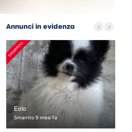
Annunci in evidenza
SMARRITO
SMARRIT
Eolo
MA
Smarrito 9 mesi fa
Sma