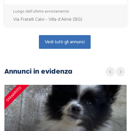
Luogo dell'ultimo avvistamento:
Via Fratelli Calvi - Villa d'Almè (BG)
Vedi tutti gli annunci
Annunci in evidenza
SMARRITO
S