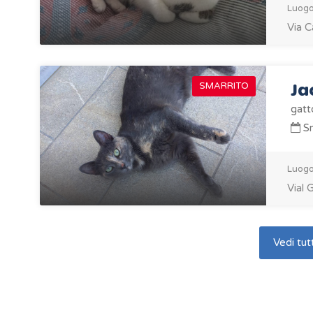
Luogo
Via C
Ja
SMARRITO
gatt
Sm
Luogo
Vial 
Vedi tutt