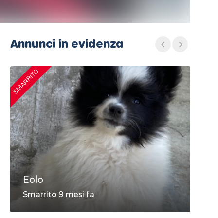
Annunci in evidenza
SMARRITO
SMARRIT
Eolo
MA
Smarrito 9 mesi fa
Sma