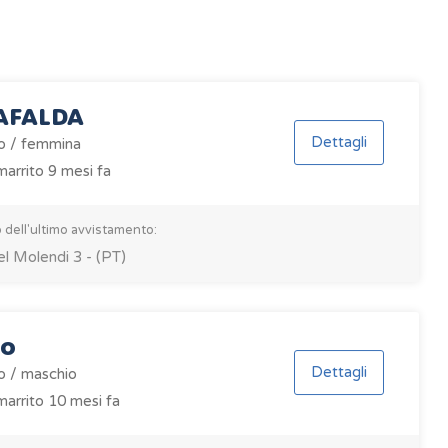
AFALDA
Dettagli
o / femmina
arrito 9 mesi fa
 dell'ultimo avvistamento:
el Molendi 3 - (PT)
to
Dettagli
o / maschio
arrito 10 mesi fa