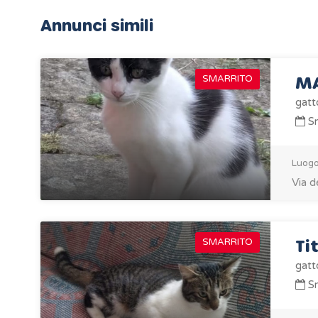
Annunci simili
M
SMARRITO
gatt
Sm
Luogo
Via d
Ti
SMARRITO
gatt
Sm