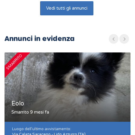
Vedi tutti gli annunci
Annunci in evidenza
SMARRITO
S
Eolo
Smarrito 9 mesi fa
Luogo dell'ultimo avvistamento:
Via Calata Saraceno - Lido Azzurro (TA)