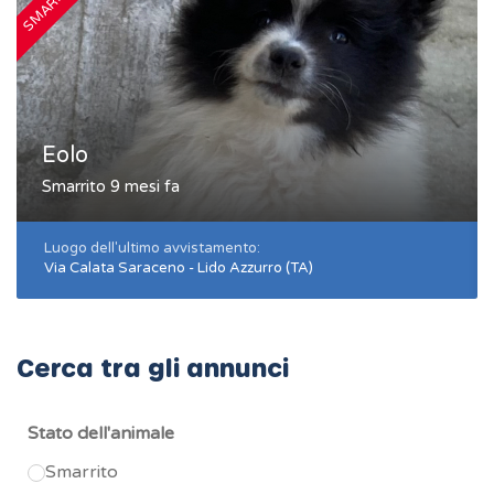
SMARRITO
S
Eolo
Smarrito 9 mesi fa
Luogo dell'ultimo avvistamento:
Via Calata Saraceno - Lido Azzurro (TA)
Cerca tra gli annunci
Stato dell'animale
Smarrito