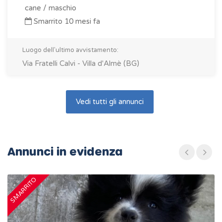
cane / maschio
Smarrito 10 mesi fa
Luogo dell'ultimo avvistamento:
Via Fratelli Calvi - Villa d'Almè (BG)
Vedi tutti gli annunci
Annunci in evidenza
SMARRITO
S