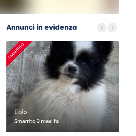
Annunci in evidenza
SMARRITO
SMARRIT
Eolo
MA
Smarrito 9 mesi fa
Sma