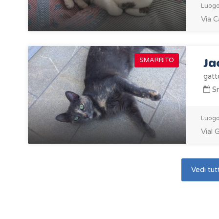
Luogo
Via C
Ja
SMARRITO
gatt
Sm
Luogo
Vial 
Vedi tutt