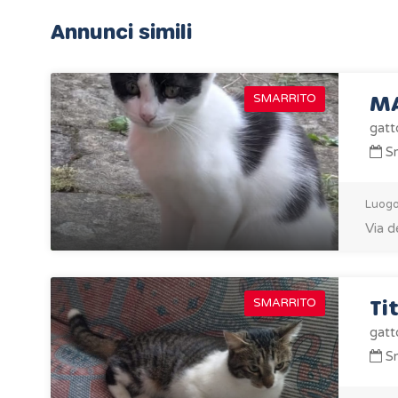
Annunci simili
M
SMARRITO
gatt
Sm
Luogo
Via d
Ti
SMARRITO
gatt
Sm