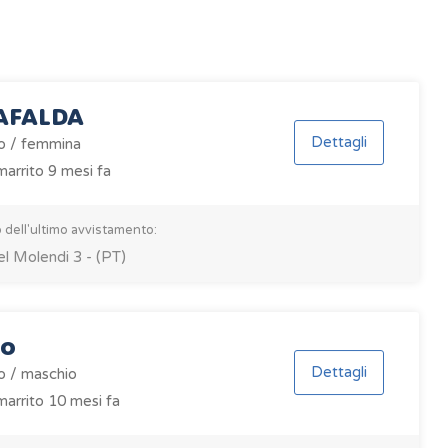
AFALDA
Dettagli
o / femmina
arrito 9 mesi fa
 dell'ultimo avvistamento:
el Molendi 3 - (PT)
to
Dettagli
o / maschio
arrito 10 mesi fa