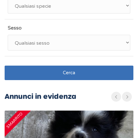
Sesso
Cerca
Annunci in evidenza
SMARRITO
S