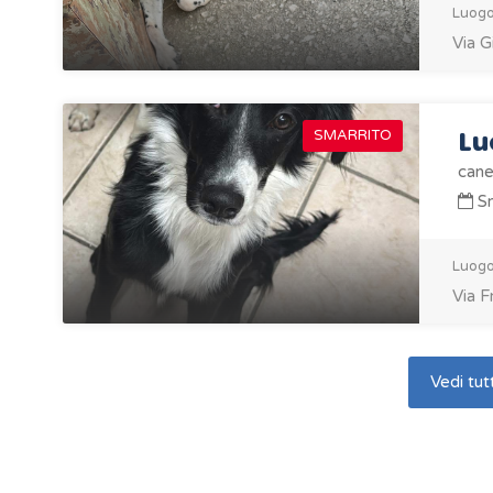
Luogo
Via G
Lu
SMARRITO
cane
Sm
Luogo
Via F
Vedi tutt