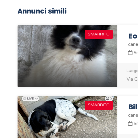
Annunci simili
Eo
SMARRITO
cane
Sm
Luogo
Via C
Bil
SMARRITO
cane
Sm