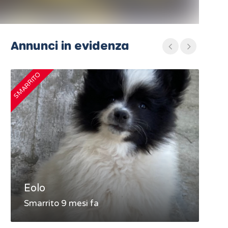
Annunci in evidenza
SMARRITO
SMARRIT
Eolo
MA
Smarrito 9 mesi fa
Sma